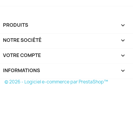
PRODUITS

NOTRE SOCIÉTÉ

VOTRE COMPTE

INFORMATIONS
keyboard_arrow_down
© 2026 - Logiciel e-commerce par PrestaShop™